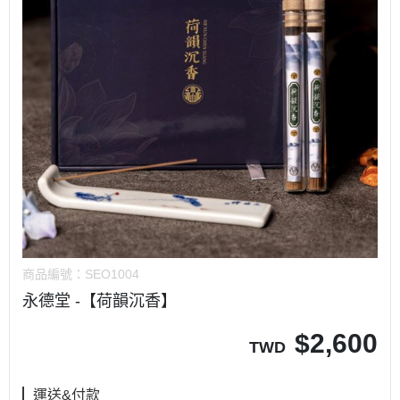
商品編號：
SEO1004
永德堂 -【荷韻沉香】
$
2,600
TWD
運送&付款