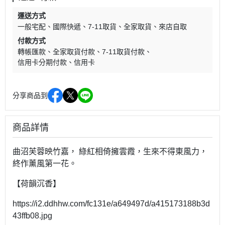
運送方式
一般宅配
國際快遞
7-11取貨
全家取貨
來店自取
付款方式
轉帳匯款
全家取貨付款
7-11取貨付款
信用卡分期付款
信用卡
分享商品到
商品詳情
曲沼芙蓉映竹嘉， 綠紅相倚擁雲霞，生來不得東風力，
終作薰風第一花。
【荷韻沉香】
https://i2.ddhhw.com/fc131e/a649497d/a415173188b3d
43ffb08.jpg