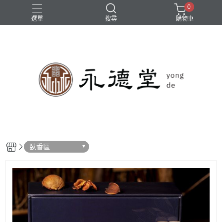
0
選單
搜尋
購物車
臥香區