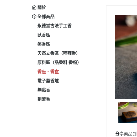
關於
全部商品
永德堂古法手工香
臥香區
盤香區
天然立香區（拜拜香）
原料區（品香料 香粉）
香座、香盒
電子薰香爐
無黏香
到流香
分享商品到