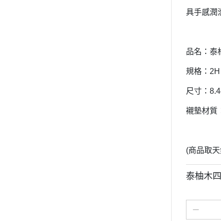
具手感潤
品名：泰
規格：2
尺寸：8.4c
襯墊材質
(商品取
泰柚木四