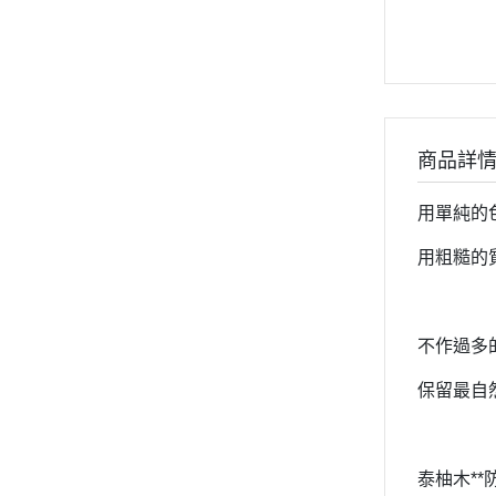
商品詳
用單純的
用粗糙的
不作過多
保留最自
泰柚木**防