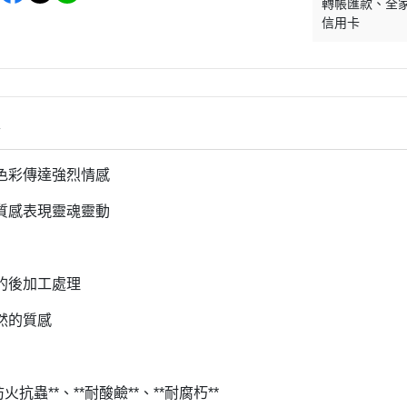
轉帳匯款
全
信用卡
情
色彩傳達強烈情感
質感表現靈魂靈動
的後加工處理
然的質感
火抗蟲**、**耐酸鹼**、**耐腐朽**