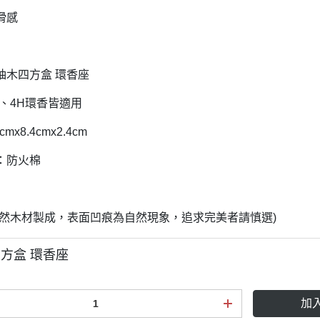
滑感
柚木四方盒 環香座
H、4H環香皆適用
mx8.4cmx2.4cm
：防火棉
天然木材製成，表面凹痕為自然現象，追求完美者請慎選)
方盒 環香座
加