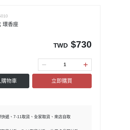
5010
 環香座
$
730
TWD
入購物車
立即購買
際快遞
7-11取貨
全家取貨
來店自取