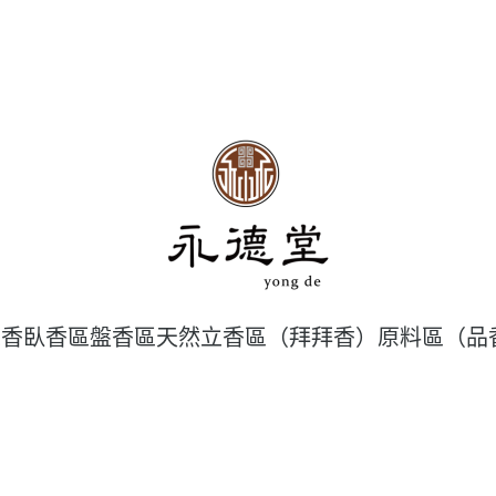
工香
臥香區
盤香區
天然立香區（拜拜香）
原料區（品