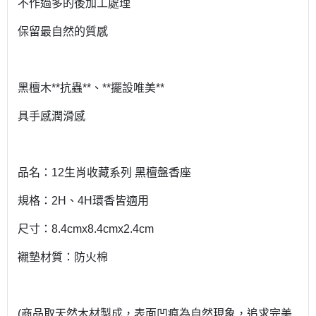
不作過多的後加工處理
保留最自然的質感
黑檀木**抗蟲**、**擺設唯美**
具手感潤滑感
品名：12生肖收藏系列 黑檀盤香座
規格：2H、4H環香皆適用
尺寸：8.4cmx8.4cmx2.4cm
襯墊材質：防火棉
(商品取天然木材製成，表面凹痕為自然現象，追求完美