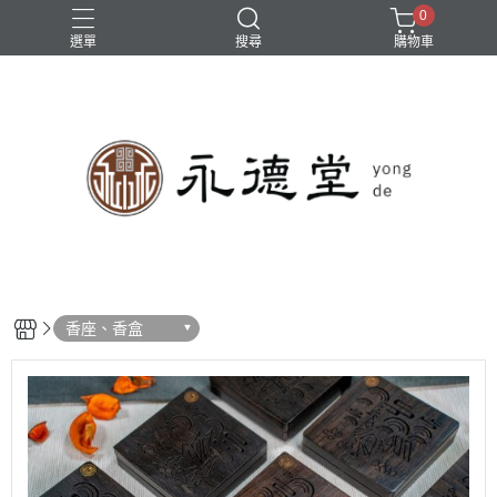
0
選單
搜尋
購物車
香座、香盒