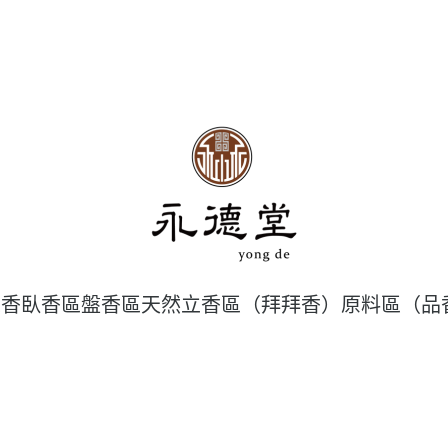
工香
臥香區
盤香區
天然立香區（拜拜香）
原料區（品