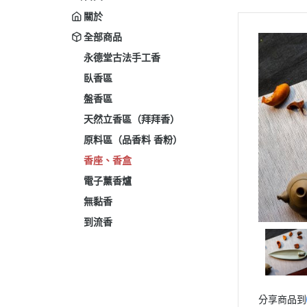
關於
全部商品
永德堂古法手工香
臥香區
盤香區
天然立香區（拜拜香）
原料區（品香料 香粉）
香座、香盒
電子薰香爐
無黏香
到流香
分享商品到