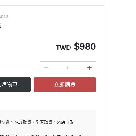
5012
座
$
980
TWD
入購物車
立即購買
際快遞
7-11取貨
全家取貨
來店自取